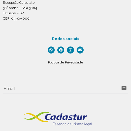
Recepção Corporate
38º andar – Sala 3804
Tatuapé – SP
CEP: 03305-000
Redes sociais
Política de Privacidade
email
Email