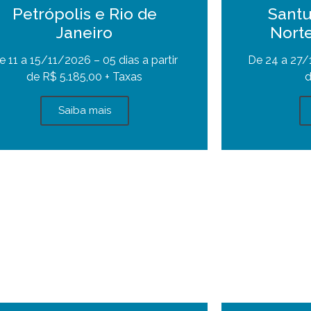
Petrópolis e Rio de
Santu
Janeiro
Norte
e 11 a 15/11/2026 – 05 dias a partir
De 24 a 27/1
de R$ 5.185,00 + Taxas
d
Saiba mais