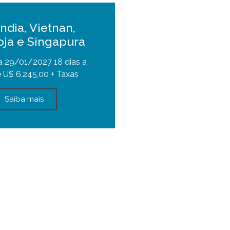
ândia, Vietnan,
ja e Singapura
a 29/01/2027 18 dias a
e U$ 6.245,00 + Taxas
Saiba mais