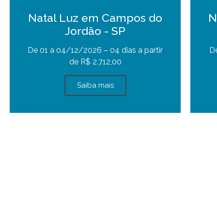
Natal Luz em Campos do
N
Jordão - SP
De 01 a 04/12/2026 – 04 dias a partir
De
de R$ 2.712,00
Saiba mais