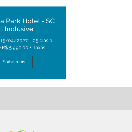
a Park Hotel - SC
ll Inclusive
 15/04/2027 – 05 dias a
e R$ 5.990,00 + Taxas
Saiba mais