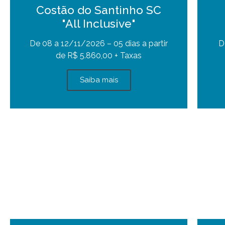
Costão do Santinho SC
"All Inclusive"
De 08 a 12/11/2026 – 05 dias a partir
D
de R$ 5.860,00 + Taxas
Saiba mais