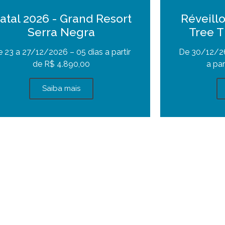
atal 2026 - Grand Resort
Réveill
Serra Negra
Tree T
 23 a 27/12/2026 – 05 dias a partir
De 30/12/26
de R$ 4.890,00
a par
Saiba mais