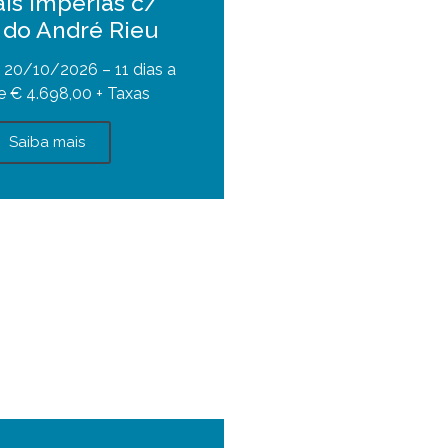
ais Imperias c/
do André Rieu
 20/10/2026 – 11 dias a
de € 4.698,00 + Taxas
Saiba mais