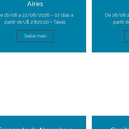
Aires
e 16/08 a 22/08/2026 – 07 dias a
De 26/08 a
partir de U$ 2.820,00 + Taxas
partir 
Saiba mais