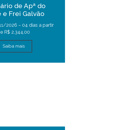
ário de Apª do
 e Frei Galvão
1/2026 – 04 dias a partir
e R$ 2.344,00
Saiba mais