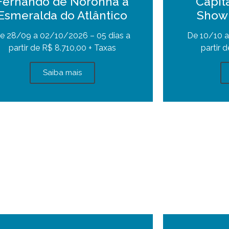
Fernando de Noronha a
Capit
Esmeralda do Atlântico
Show 
e 28/09 a 02/10/2026 – 05 dias a
De 10/10 a
partir de R$ 8.710,00 + Taxas
partir 
Saiba mais