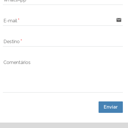
email
E-mail
Destino
Comentários
Enviar