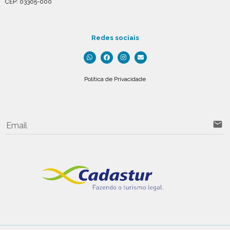
CEP: 03305-000
Redes sociais
Política de Privacidade
email
Email