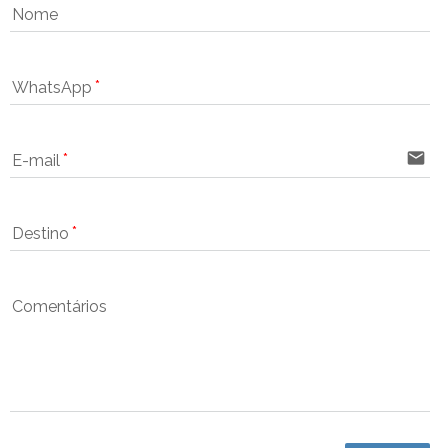
Nome
WhatsApp
email
E-mail
Destino
Comentários