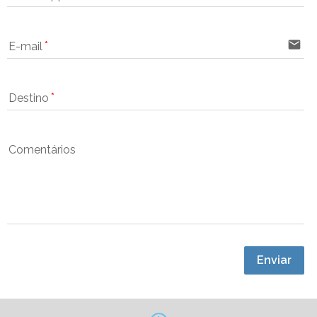
email
E-mail
Destino
Comentários
Enviar