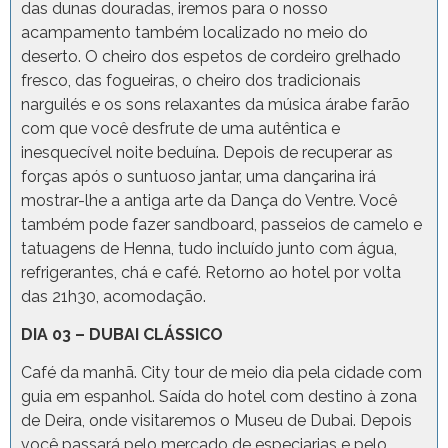
das dunas douradas, iremos para o nosso
acampamento também localizado no meio do
deserto. O cheiro dos espetos de cordeiro grelhado
fresco, das fogueiras, o cheiro dos tradicionais
narguilés e os sons relaxantes da música árabe farão
com que você desfrute de uma autêntica e
inesquecível noite beduína. Depois de recuperar as
forças após o suntuoso jantar, uma dançarina irá
mostrar-lhe a antiga arte da Dança do Ventre. Você
também pode fazer sandboard, passeios de camelo e
tatuagens de Henna, tudo incluído junto com água,
refrigerantes, chá e café. Retorno ao hotel por volta
das 21h30, acomodação.
DIA 03 – DUBAI CLÁSSICO
Café da manhã. City tour de meio dia pela cidade com
guia em espanhol. Saída do hotel com destino à zona
de Deira, onde visitaremos o Museu de Dubai. Depois
você passará pelo mercado de especiarias e pelo