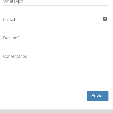
WhatsApp
email
E-mail
Destino
Comentários
Enviar