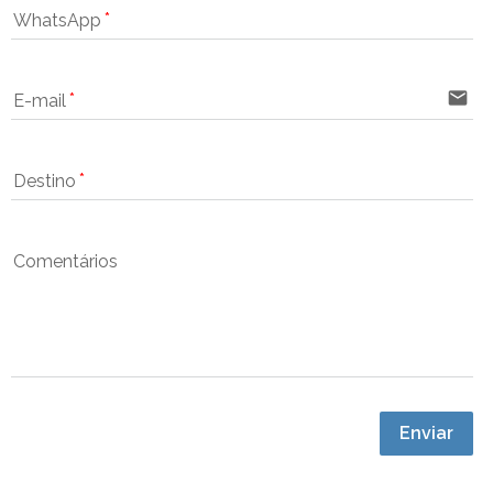
WhatsApp
email
E-mail
Destino
Comentários
Enviar