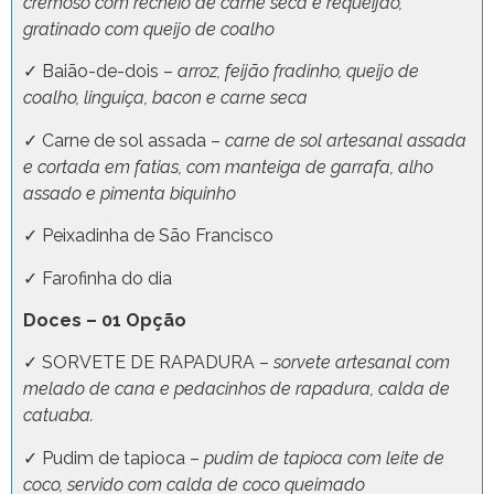
cremoso com recheio de carne seca e requeijão,
gratinado com queijo de coalho
✓ Baião-de-dois –
arroz, feijão fradinho, queijo de
coalho, linguiça, bacon e carne seca
✓ Carne de sol assada –
carne de sol artesanal assada
e cortada em fatias, com manteiga de garrafa, alho
assado e pimenta biquinho
✓ Peixadinha de São Francisco
✓ Farofinha do dia
Doces – 01 Opção
✓ SORVETE DE RAPADURA –
sorvete artesanal com
melado de cana e pedacinhos de rapadura, calda de
catuaba.
✓ Pudim de tapioca –
pudim de tapioca com leite de
coco, servido com calda de coco queimado