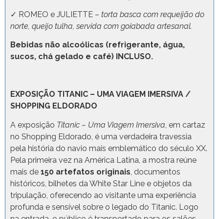
✓ ROMEO e JULIETTE –
torta basca com requeijão do
norte, queijo tulha, servida com goiabada artesanal.
Bebidas não alcoólicas (refrigerante, água,
sucos, chá gelado e café) INCLUSO.
EXPOSIÇÃO TITANIC – UMA VIAGEM IMERSIVA /
SHOPPING ELDORADO
A exposição
Titanic – Uma Viagem Imersiva
, em cartaz
no Shopping Eldorado, é uma verdadeira travessia
pela história do navio mais emblemático do século XX.
Pela primeira vez na América Latina, a mostra reúne
mais de
150 artefatos originais
, documentos
históricos, bilhetes da White Star Line e objetos da
tripulação, oferecendo ao visitante uma experiência
profunda e sensível sobre o legado do Titanic. Logo
na entrada, o público é transportado para os salões