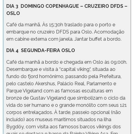
DIA 3 DOMINGO COPENHAGUE – CRUZEIRO DFDS –
OSLO
Café da manhã. Às 15:30h traslado para o porto e
embarque no cruzeiro DFDS para Oslo. Acomodação
em cabine externa com janela. Jantar buffet a bordo.
DIA 4 SEGUNDA-FEIRA OSLO
Café da manhã a bordo e chegada em Oslo às 09:00h.
Desembarque e visita à “capital viking“, situada ao
fundo do fjord homônimo, passando pela Prefeitura,
pelo castelo Akershus, Palácio Real, Parlamento e
Parque Vigeland com as famosas esculturas em
bronze de Gustav Vigeland que simbolizam o ciclo da
vida do ser humano e o grande monólito com seus 121
corpos entrelaçados. À tarde, passeio opcional (não
incluído) aos museus marítimos situados na ilha
Bygdöy, com visita aos famosos barcos vikings dos
quais se destaca o barco da Rainha Viking Asa. Em