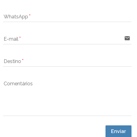
WhatsApp
email
E-mail
Destino
Comentários
Enviar