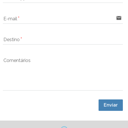
email
E-mail
Destino
Comentários
Enviar