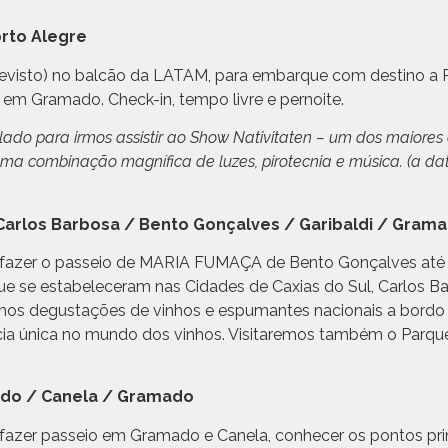
 Sábado – São Paulo / Porto
visto) no balcão da LATAM, para embarque com destino a P
 em Gramado. Check-in, tempo livre e pernoite.
ado para irmos assistir ao Show Nativitaten – um dos maiores
a combinação magnífica de luzes, pirotecnia e música. (a da
Carlos Barbosa / Bento Gonçalves / Garibaldi / Gram
a fazer o passeio de MARIA FUMAÇA de Bento Gonçalves até 
ue se estabeleceram nas Cidades de Caxias do Sul, Carlos Ba
os degustações de vinhos e espumantes nacionais a bordo 
cia única no mundo dos vinhos. Visitaremos também o Parque
ado / Canela / Gramado
 fazer passeio em Gramado e Canela, conhecer os pontos pri