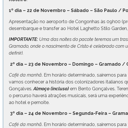
1º dia – 22 de Novembro –
Apresentação no aeroporto de Congonhas às 09h00 (pre
desembarque e transfer ao Hotel Laghetto Stilo Garden,
IMPORTANTE:
Uma das noites do pacote teremos um trasl
Gramado, onde o nascimento de Cristo é celebrado com um
definir)
.
2º dia – 23 de Novembro – Domingo – Gramado / 
Café da manhã
. Em horário determinado, sairemos par
vamos conhecer a história dos colonizadores italianos q
Gonçalves.
Almoço (incluso)
em Bento Gonçalves. Terem
o percurso haverá atrações musicais, será uma experiên
ao hotel e pernoite.
3º dia – 24 de Novembro – Segunda-Feira – Gram
Café da manhã
. Em horário determinado, sairemos para