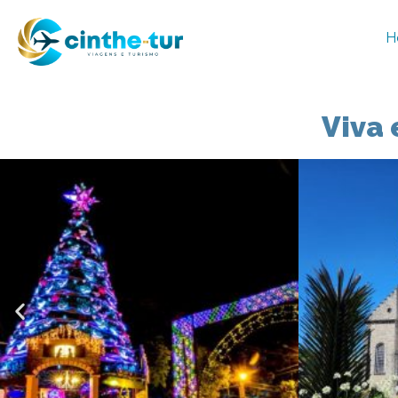
H
Viva 