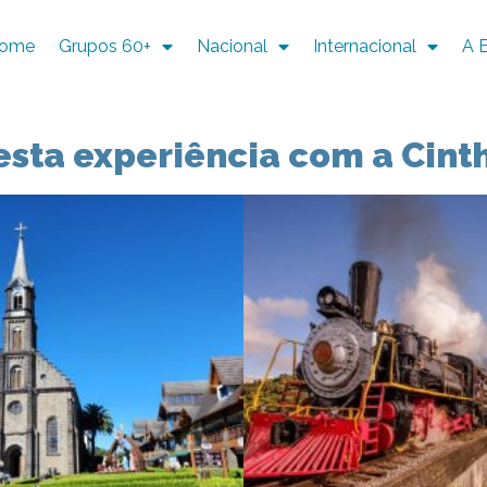
ome
Grupos 60+
Nacional
Internacional
A 
esta experiência com a Cint