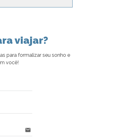
ra viajar?
as para formalizar seu sonho e
om você!
email