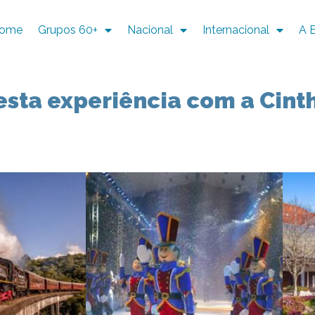
ome
Grupos 60+
Nacional
Internacional
A 
esta experiência com a Cint