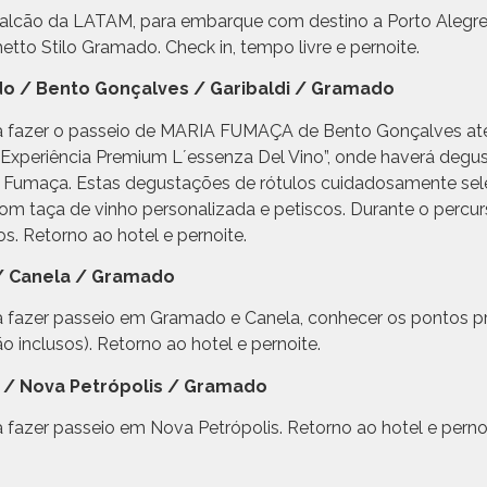
balcão da LATAM, para embarque com destino a Porto Alegr
tto Stilo Gramado. Check in, tempo livre e pernoite.
do / Bento Gonçalves / Garibaldi / Gramado
a fazer o passeio de MARIA FUMAÇA de Bento Gonçalves até
“Experiência Premium L´essenza Del Vino”, onde haverá degu
a Fumaça. Estas degustações de rótulos cuidadosamente se
m taça de vinho personalizada e petiscos. Durante o percur
s. Retorno ao hotel e pernoite.
 / Canela / Gramado
 fazer passeio em Gramado e Canela, conhecer os pontos pr
 inclusos). Retorno ao hotel e pernoite.
o / Nova Petrópolis / Gramado
fazer passeio em Nova Petrópolis. Retorno ao hotel e pernoi