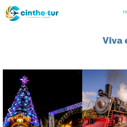
H
Viva 