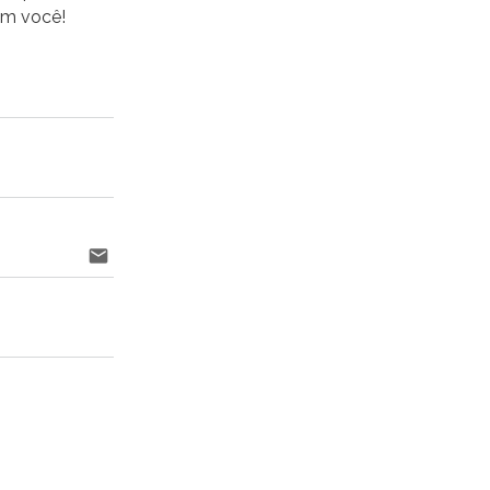
om você!
email