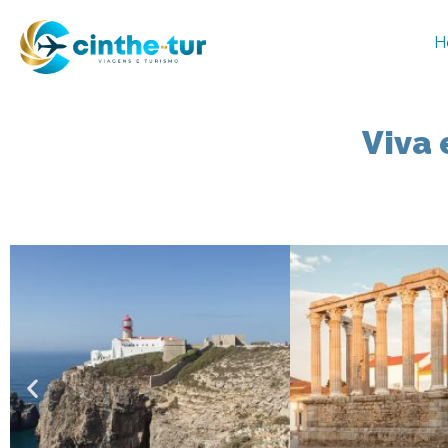
H
Viva 