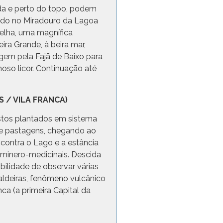
ida e perto do topo, podem
ndo no Miradouro da Lagoa
elha, uma magnífica
ra Grande, à beira mar,
agem pela Fajã de Baixo para
moso licor. Continuação até
S / VILA FRANCA)
ustos plantados em sistema
 de pastagens, chegando ao
ncontra o Lago e a estância
 minero-medicinais. Descida
bilidade de observar várias
aldeiras, fenômeno vulcânico
a (a primeira Capital da