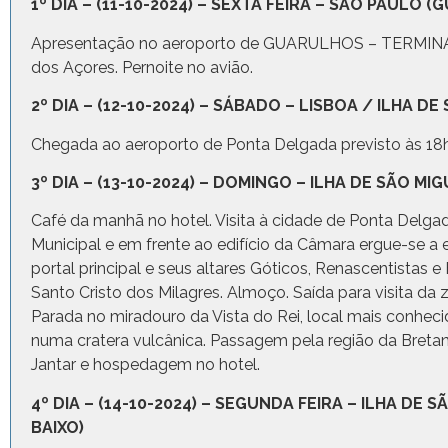
1º DIA – (11-10-2024) – SEXTA FEIRA – SÃO PAULO 
Apresentação no aeroporto de GUARULHOS – TERMINAL 3
dos Açores. Pernoite no avião.
2º DIA – (12-10-2024) – SÁBADO – LISBOA / ILHA D
Chegada ao aeroporto de Ponta Delgada previsto às 18h40
3º DIA – (13-10-2024) – DOMINGO – ILHA DE SÃO M
Café da manhã no hotel. Visita à cidade de Ponta Delga
Municipal e em frente ao edifício da Câmara ergue-se a e
portal principal e seus altares Góticos, Renascentistas
Santo Cristo dos Milagres. Almoço. Saída para visita da
Parada no miradouro da Vista do Rei, local mais conhec
numa cratera vulcânica. Passagem pela região da Breta
Jantar e hospedagem no hotel.
4º DIA – (14-10-2024) – SEGUNDA FEIRA – ILHA DE
BAIXO)