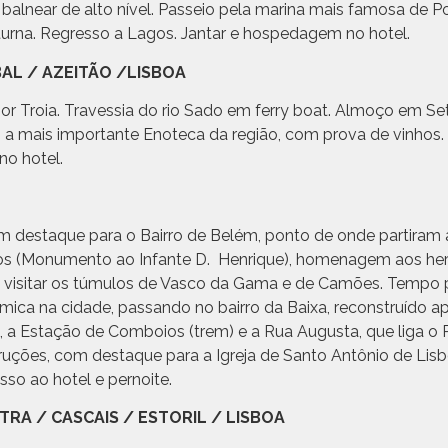
alnear de alto nível. Passeio pela marina mais famosa de P
turna. Regresso a Lagos. Jantar e hospedagem no hotel.
BAL / AZEITÃO /LISBOA
or Troia. Travessia do rio Sado em ferry boat. Almoço em Se
, a mais importante Enoteca da região, com prova de vinhos.
no hotel.
om destaque para o Bairro de Belém, ponto de onde partiram 
tos (Monumento ao Infante D. Henrique), homenagem aos he
 visitar os túmulos de Vasco da Gama e de Camões. Tempo 
mica na cidade, passando no bairro da Baixa, reconstruído 
, a Estação de Comboios (trem) e a Rua Augusta, que liga o
ruções, com destaque para a Igreja de Santo Antônio de Lisb
sso ao hotel e pernoite.
INTRA / CASCAIS / ESTORIL / LISBOA