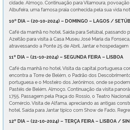
cidade. Almoço. Continuação para Vilamoura, povoação b
Albufeira, uma famosa praia conhecida pela sua vida no
10º DIA – (20-10-2024) – DOMINGO – LAGOS / SETÚ
Café da manhã no hotel. Saída para Setúbal, passando p
Azeitão para visita à Casa Museu José Maria da Fonseca
atravessando a Ponte 25 de Abril. Jantar e hospedagem 
11º DIA – (21-10-2024) – SEGUNDA FEIRA – LISBOA
Café da manhã no hotel. Visita da capital portuguesa c
encontra a Torre de Belém, o Padrão dos Descobrimen
portuguesa e o Mosteiro dos Jerônimos, onde se podem
Pastéis de Belém. Almoço. Continuação da visita panorâ
1755. Passagem pela Praça do Rossio, o Teatro Nacional
Comércio. Visita de Alfama, apreciando as antigas const
hotel. Saída para Jantar típico com Show de Fado. Regre
12º DIA – (22-10-2024) – TERÇA FEIRA – LISBOA / S