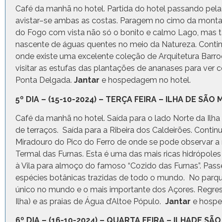
Café da manhã no hotel. Partida do hotel passando pela
avistar–se ambas as costas. Paragem no cimo da monta
do Fogo com vista não só o bonito e calmo Lago, mas t
nascente de águas quentes no meio da Natureza. Continua
onde existe uma excelente coleção de Arquitetura Barro
visitar as estufas das plantações de ananases para ver c
Ponta Delgada.
Jantar
e hospedagem no hotel.
5º DIA – (15-10-2024) – TERÇA FEIRA – ILHA DE S
Café da manhã no hotel. Saída para o lado Norte da Ilh
de terraços. Saída para a Ribeira dos Caldeirões. Cont
Miradouro do Pico do Ferro de onde se pode observar a m
Termal das Furnas. Esta é uma das mais ricas hidrópole
à Vila para almoço do famoso “Cozido das Furnas”. Passe
espécies botânicas trazidas de todo o mundo. No parqu
único no mundo e o mais importante dos Açores. Regress
Ilha) e as praias de Água d’Altoe Pópulo.
Jantar
e hospe
6º DIA – (16-10-2024) – QUARTA FEIRA – ILHADE S