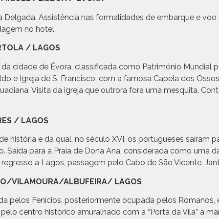
a Delgada. Assistência nas formalidades de embarque e voo 
edagem no hotel.
MÉRTOLA / LAGOS
ico da cidade de Évora, classificada como Património Mundia
aldo e Igreja de S. Francisco, com a famosa Capela dos Osso
uadiana. Visita da igreja que outrora fora uma mesquita. Co
GRES / LAGOS
e história e da qual, no século XVI, os portugueses saíram par
o. Saída para a Praia de Dona Ana, considerada como uma da
No regresso a Lagos, passagem pelo Cabo de São Vicente. Ja
FARO/VILAMOURA/ALBUFEIRA/ LAGOS
ada pelos Fenícios, posteriormente ocupada pelos Romanos, e
o pelo centro histórico amuralhado com a “Porta da Vila” a m