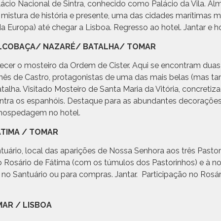
Palácio Nacional de Sintra, conhecido como Palácio da Vila.
mistura de história e presente, uma das cidades marítimas m
da Europa) até chegar a Lisboa. Regresso ao hotel. Jantar e
A/ ALCOBAÇA/ NAZARÉ/ BATALHA/ TOMAR
ecer o mosteiro da Ordem de Cister. Aqui se encontram duas
nês de Castro, protagonistas de uma das mais belas (mas ta
alha. Visitado Mosteiro de Santa Maria da Vitória, concreti
a contra os espanhóis. Destaque para as abundantes decoraç
e hospedagem no hotel.
FÁTIMA / TOMAR
tuário, local das aparições de Nossa Senhora aos três Pastor
o Rosário de Fátima (com os túmulos dos Pastorinhos) e à no
o Santuário ou para compras. Jantar. Participação no Rosári
OMAR / LISBOA