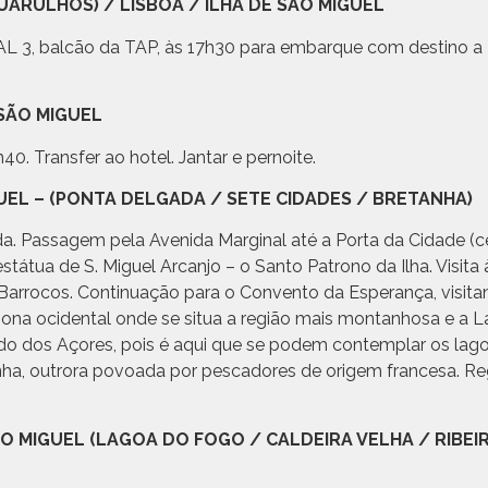
(GUARULHOS) / LISBOA / ILHA DE SÃO MIGUEL
, balcão da TAP, às 17h30 para embarque com destino a L
E SÃO MIGUEL
. Transfer ao hotel. Jantar e pernoite.
IGUEL – (PONTA DELGADA / SETE CIDADES / BRETANHA)
da. Passagem pela Avenida Marginal até a Porta da Cidade (c
státua de S. Miguel Arcanjo – o Santo Patrono da Ilha. Visita 
 e Barrocos. Continuação para o Convento da Esperança, visit
 zona ocidental onde se situa a região mais montanhosa e a 
ido dos Açores, pois é aqui que se podem contemplar os lag
nha, outrora povoada por pescadores de origem francesa. Re
 SÃO MIGUEL (LAGOA DO FOGO / CALDEIRA VELHA / RIBE