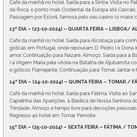
Café da manhã no hotel. Saída para a Sintra. Visita no 
da Roca, o ponto mais Ocidental da Europa até Cascais, 
Passagem por Estoril, famosa pelo seu casino (o maior 
13º DIA – (23-10-2024) – QUARTA FEIRA – LISBO
Café da manhã no hotel. Saída para Alcobaça para conh
góticas em Portugal, onde repousam D. Pedro I e Dona I
amor. Continuação para Nazaré. Almoço. Saída para a Bat
I à Virgem Maria pela vitória na Batalha de Aljubarrot
e góticos Flamejante. Continuação para Tomar. Jantar 
14º DIA – (24-10-2024) – QUINTA FEIRA – TOMAR / 
Café da manhã no hotel. Saída para Fátima. Visita ao San
Capelinha das Aparições, à Basílica de Nossa Senhora d
Trindade. Almoço e tempo livre para devoções pessoais n
Regresso ao hotel em Tomar. Pernoite
15º DIA – (25-10-2024) – SEXTA FEIRA – FÁTIMA / T