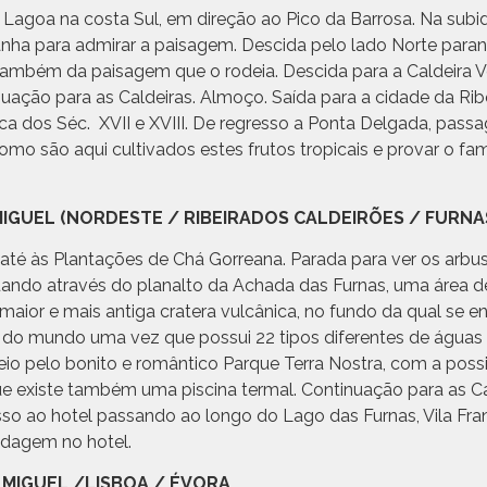
 Lagoa na costa Sul, em direção ao Pico da Barrosa. Na sub
nha para admirar a paisagem. Descida pelo lado Norte para
ambém da paisagem que o rodeia. Descida para a Caldeira V
ção para as Caldeiras. Almoço. Saída para a cidade da Ribei
ca dos Séc. XVII e XVIII. De regresso a Ponta Delgada, pass
omo são aqui cultivados estes frutos tropicais e provar o fa
ÃO MIGUEL (NORDESTE / RIBEIRADOS CALDEIRÕES / FURNA
a até às Plantações de Chá Gorreana. Parada para ver os arb
inuando através do planalto da Achada das Furnas, uma área
aior e mais antiga cratera vulcânica, no fundo da qual se e
s do mundo uma vez que possui 22 tipos diferentes de águas
io pelo bonito e romântico Parque Terra Nostra, com a possi
e existe também uma piscina termal. Continuação para as C
o ao hotel passando ao longo do Lago das Furnas, Vila Franc
dagem no hotel.
ÃO MIGUEL /LISBOA / ÉVORA