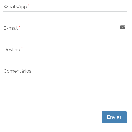
WhatsApp
email
E-mail
Destino
Comentários
Enviar