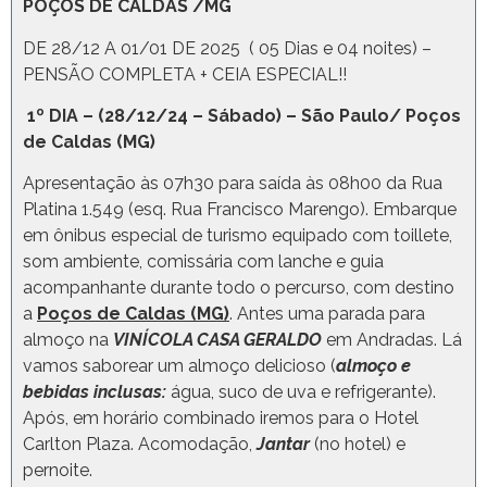
POÇOS DE CALDAS /MG
DE 28/12 A 01/01 DE 2025 ( 05 Dias e 04 noites) –
PENSÃO COMPLETA + CEIA ESPECIAL!!
1º DIA – (28/12/24 – Sábado) – São Paulo/ Poços
de Caldas (MG)
Apresentação às 07h30 para saída às 08h00 da Rua
Platina 1.549 (esq. Rua Francisco Marengo). Embarque
em ônibus especial de turismo equipado com toillete,
som ambiente, comissária com lanche e guia
acompanhante durante todo o percurso, com destino
a
Poços de Caldas (MG)
. Antes uma parada para
almoço na
VINÍCOLA CASA GERALDO
em Andradas. Lá
vamos saborear um almoço delicioso (
almoço e
bebidas inclusas:
água, suco de uva e refrigerante).
Após, em horário combinado iremos para o Hotel
Carlton Plaza. Acomodação,
Jantar
(no hotel) e
pernoite.