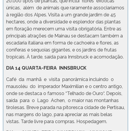
20.000 tipos de plantas, que inclui flores exóticas
únicas, além de animais que raramente associaríamos
à região dos Alpes. Visita a um grande jardim de 45
hectares, onde a diversidade e esplendor das plantas
em floração merecem uma visita obrigatória. Entre as
principais atrações de Mainau se destacam também a
escadaria italiana em forma de cachoeira e flores, as
coníferas e sequoias gigantes, e os jardins de frutas
tropicais. À tarde, saída para Innsbruck e acomodação.
DIA 14 QUARTA-FEIRA INNSBRUCK
Café da manhã e visita panorâmica incluindo o
mausoléu do imperador Maximilian e o centro antigo,
onde se destaca o famoso “Telhado de Ouro“. Depois,
saída para o Lago Achen, o maior nas montanhas
tirolesas. Breve parada na pitoresca cidade de Pertisau,
nas margens do lago, para apreciar as mais belas
vistas. Tarde livre para compras. Hospedagem.