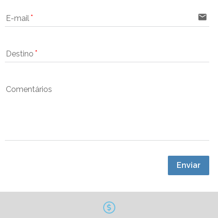
email
E-mail
Destino
Comentários
Enviar