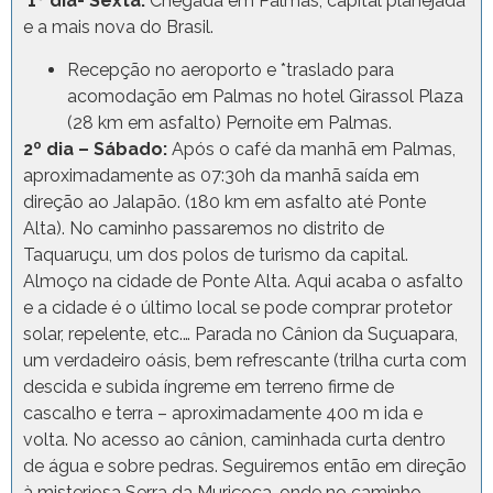
1º dia- Sexta:
Chegada em Palmas, capital planejada
e a mais nova do Brasil.
Recepção no aeroporto e *traslado para
acomodação em Palmas no hotel Girassol Plaza
(28 km em asfalto) Pernoite em Palmas.
2º dia – Sábado:
Após o café da manhã em Palmas,
aproximadamente as 07:30h da manhã saída em
direção ao Jalapão. (180 km em asfalto até Ponte
Alta). No caminho passaremos no distrito de
Taquaruçu, um dos polos de turismo da capital.
Almoço na cidade de Ponte Alta. Aqui acaba o asfalto
e a cidade é o último local se pode comprar protetor
solar, repelente, etc.… Parada no Cânion da Suçuapara,
um verdadeiro oásis, bem refrescante (trilha curta com
descida e subida íngreme em terreno firme de
cascalho e terra – aproximadamente 400 m ida e
volta. No acesso ao cânion, caminhada curta dentro
de água e sobre pedras. Seguiremos então em direção
à misteriosa Serra da Muriçoca, onde no caminho