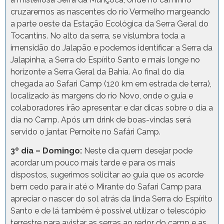
cruzaremos as nascentes do rio Vermelho margeando
a parte oeste da Estação Ecológica da Serra Geral do
Tocantins. No alto da serra, se vislumbra toda a
imensidão do Jalapão e podemos identificar a Serra da
Jalapinha, a Serra do Espírito Santo e mais longe no
horizonte a Serra Geral da Bahia. Ao final do dia
chegada ao Safari Camp (120 km em estrada de terra),
localizado às margens do rio Novo, onde o guia e
colaboradores irão apresentar e dar dicas sobre o dia a
dia no Camp. Após um drink de boas-vindas será
servido o jantar. Pernoite no Safári Camp.
3º dia – Domingo:
Neste dia quem desejar pode
acordar um pouco mais tarde e para os mais
dispostos, sugerimos solicitar ao guia que os acorde
bem cedo para ir até o Mirante do Safari Camp para
apreciar o nascer do sol atrás da linda Serra do Espírito
Santo e de lá também é possível utilizar o telescópio
terrestre para avistar as serras ao redor do camp e as