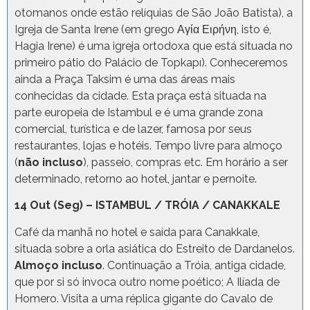
otomanos onde estão relíquias de São João Batista), a
Igreja de Santa Irene (em grego Αγία Ειρήνη, isto é,
Hagia Irene) é uma igreja ortodoxa que está situada no
primeiro pátio do Palácio de Topkapı). Conheceremos
ainda a Praça Taksim é uma das áreas mais
conhecidas da cidade. Esta praça está situada na
parte europeia de Istambul e é uma grande zona
comercial, turística e de lazer, famosa por seus
restaurantes, lojas e hotéis. Tempo livre para almoço
(
não incluso
), passeio, compras etc. Em horário a ser
determinado, retorno ao hotel, jantar e pernoite.
14 Out (Seg) – ISTAMBUL / TRÓIA / CANAKKALE
Café da manhã no hotel e saída para Canakkale,
situada sobre a orla asiática do Estreito de Dardanelos.
Almoço incluso
. Continuação a Tróia, antiga cidade,
que por si só invoca outro nome poético; A Ilíada de
Homero. Visita a uma réplica gigante do Cavalo de