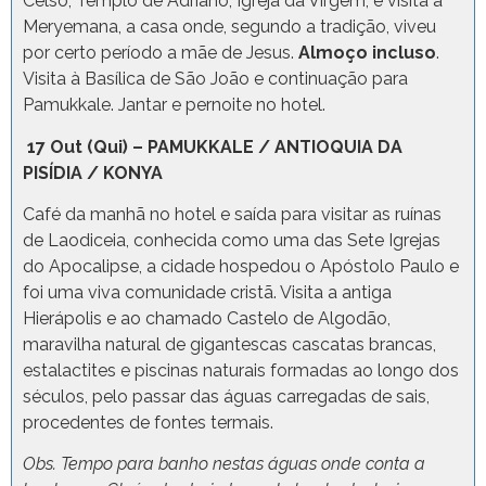
Celso, Templo de Adriano, Igreja da Virgem, e visita à
Meryemana, a casa onde, segundo a tradição, viveu
por certo período a mãe de Jesus.
Almoço incluso
.
Visita à Basílica de São João e continuação para
Pamukkale. Jantar e pernoite no hotel.
17 Out (Qui) – PAMUKKALE / ANTIOQUIA DA
PISÍDIA / KONYA
Café da manhã no hotel e saída para visitar as ruínas
de Laodiceia, conhecida como uma das Sete Igrejas
do Apocalipse, a cidade hospedou o Apóstolo Paulo e
foi uma viva comunidade cristã. Visita a antiga
Hierápolis e ao chamado Castelo de Algodão,
maravilha natural de gigantescas cascatas brancas,
estalactites e piscinas naturais formadas ao longo dos
séculos, pelo passar das águas carregadas de sais,
procedentes de fontes termais.
Obs. Tempo para banho nestas águas onde conta a