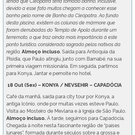
lenda que Cleópatra teria tomado banho. Inclusive,
devido a esse fato muitos chegam a conhecer esse
banho pelo nome de Banho da Cleópatra. Ao fundo
desta piscina, existem as colunas de mármore que
foram derrubadas do Templo de Apolo durante um
terremoto, o que traz ainda mais importância à este
ponto turístico, considerado sagrado pelos nativos da
região.
Almoço incluso
. Saída para Antioquía da
Pisídia, que Paulo atingiu, junto com Barnabé, na sua
primeira viagem missionária. Em seguida, partimos
para Konya. Jantar e pernoite no hotel.
18 Out (Sex) – KONYA / NEVSEHIR – CAPADÓCIA
Café da manhã, saída para city tour por Konya, a
antiga Icônio, onde por muitas vezes esteve Paulo.
Visita ao Mosteiro de Mevlana e à Igreja de São Paulo.
Almoço incluso.
À tarde, seguimos para Capadócia.
Chegada à noite nesta fascinante região de “países
lunares”, formada durante séculos sobre a grossa e