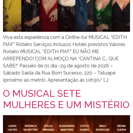
Viva esta experiência com a Cinthe-tur MUSICAL “ÉDITH
PIAF” Roteiro Serviços Inclusos Hotéis previstos Valores
Roteiro MUSICAL “ÉDITH PIAF” EU NÃO ME
ARREPENDO! COM ALMOÇO NA “CANTINA C… QUE
SABE!” Passeio de 01 dia -29 de agosto de 2026 –
Sábado Saída da Rua Bom Sucesso, 220 – Tatuapé
(próximo ao metrô). Apresentação às 10h30/ […]
O MUSICAL SETE
MULHERES E UM MISTÉRIO