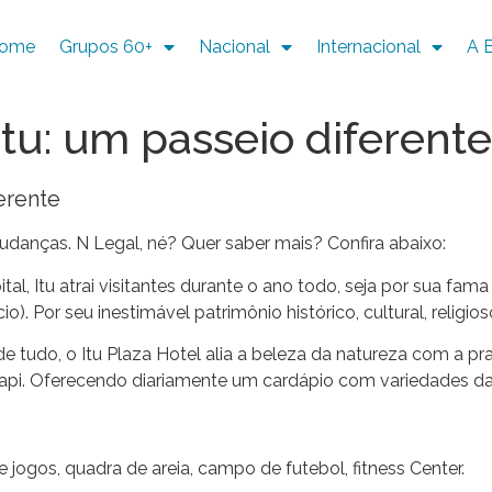
ome
Grupos 60+
Nacional
Internacional
A 
tu: um passeio diferente
erente
danças. N Legal, né? Quer saber mais? Confira abaixo:
l, Itu atrai visitantes durante o ano todo, seja por sua fam
o). Por seu inestimável patrimônio histórico, cultural, religio
de tudo, o Itu Plaza Hotel alia a beleza da natureza com a p
Japi. Oferecendo diariamente um cardápio com variedades da g
e jogos, quadra de areia, campo de futebol, fitness Center.